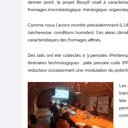
dernier point, le projet Biosylf visait à caractér
fromages (microbiologique, rhéologique, organolep
Comme nous l’avons montré précédemment (L’URTAL
(sécheresse, conditions humides). Ces aléas clima
caractéristiques des fromages affinés.
Des laits ont été collectés à 3 périodes (Printem
itinéraires technologiques : pâte pressée cuite (P
réducteur occasionnant une modulation du potenti
Les
tran
liée
perm
comp