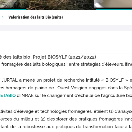
Valorisation des laits Bio (suite)
rité des laits bio_Projet BIOSYLF (2021/2022)
fromagère des laits biologiques : entre stratégies d’éleveurs, iti
 l’URTAL a mené un projet de recherche intitulé « BIOSYLF » en
ues herbagers de plaine de l’Ouest Vosgien engagés dans la Spéci
ETABIO
d'INRAE sur le changement d'échelle de l'agriculture bio
 activités d’élevage et technologies fromagères, étaient (1) d’ana
sources du milieu et (2) d’explorer des pratiques fromagères innov
ortant de la robustesse aux pratiques de transformation face à la 