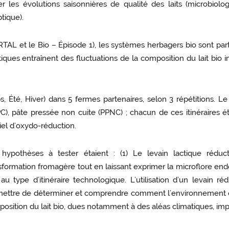
iser les évolutions saisonnières de qualité des laits (microbio
tique).
 et le Bio – Épisode 1), les systèmes herbagers bio sont part
tiques entraînent des fluctuations de la composition du lait bio
ps, Été, Hiver) dans 5 fermes partenaires, selon 3 répétitions. 
PC), pâte pressée non cuite (PPNC) ; chacun de ces itinéraires ét
el d’oxydo-réduction.
 hypothèses à tester étaient : (1) Le levain lactique rédu
sformation fromagère tout en laissant exprimer la microflore endog
 au type d’itinéraire technologique. L’utilisation d’un levain
ettre de déterminer et comprendre comment l’environnement oxy
osition du lait bio, dues notamment à des aléas climatiques, imp